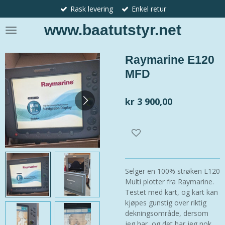
Rask levering
Enkel retur
Gå
til
www.baatutstyr.net
hovedinnhold
Raymarine E120
MFD
kr 3 900,00
Selger en 100% strøken E120
Multi plotter fra Raymarine.
Testet med kart, og kart kan
kjøpes gunstig over riktig
dekningsområde, dersom
jeg har, og det har jeg nok.