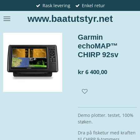
Rask levering
Enkel retur
Gå
til
www.baatutstyr.net
hovedinnhold
Garmin
echoMAP™
CHIRP 92sv
kr 6 400,00
Demo plotter. testet, 100%
støken.
Dra på fisketur med kraften
til CHIRP 9-tommers