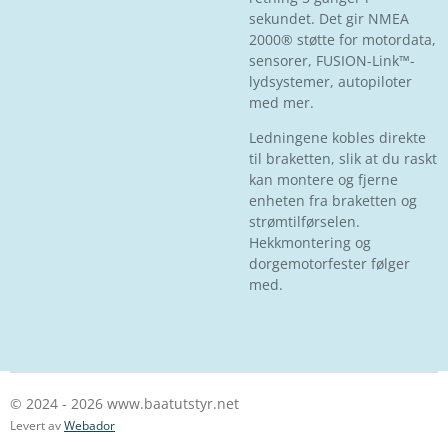
sekundet. Det gir NMEA
2000® støtte for motordata,
sensorer, FUSION-Link™-
lydsystemer, autopiloter
med mer.
Ledningene kobles direkte
til braketten, slik at du raskt
kan montere og fjerne
enheten fra braketten og
strømtilførselen.
Hekkmontering og
dorgemotorfester følger
med.
© 2024 - 2026 www.baatutstyr.net
Levert av
Webador