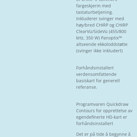
fargeskjerm med
tastaturbetjening.
Inkluderer svinger med
høy/bred CHIRP og CHIRP
ClearVü/SideVü (455/800
kHz, 350 W) Panoptix™
altseende ekkoloddstøtte
(svinger ikke inkludert)
Forhåndsinstallert
verdensomfattende
basiskart for generell
referanse.
Programvaren Quickdraw
Contours for opprettelse av
egendefinerte HD-kart er
forhåndsinstallert
Det er på tide å begynne å