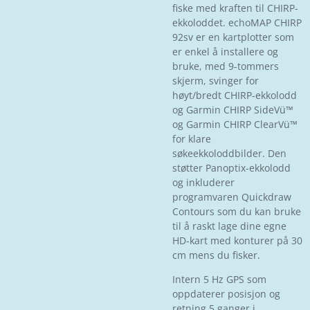
fiske med kraften til CHIRP-
ekkoloddet. echoMAP CHIRP
92sv er en kartplotter som
er enkel å installere og
bruke, med 9-tommers
skjerm, svinger for
høyt/bredt CHIRP-ekkolodd
og Garmin CHIRP SideVü™
og Garmin CHIRP ClearVü™
for klare
søkeekkoloddbilder. Den
støtter Panoptix-ekkolodd
og inkluderer
programvaren Quickdraw
Contours som du kan bruke
til å raskt lage dine egne
HD-kart med konturer på 30
cm mens du fisker.
Intern 5 Hz GPS som
oppdaterer posisjon og
retning 5 ganger i